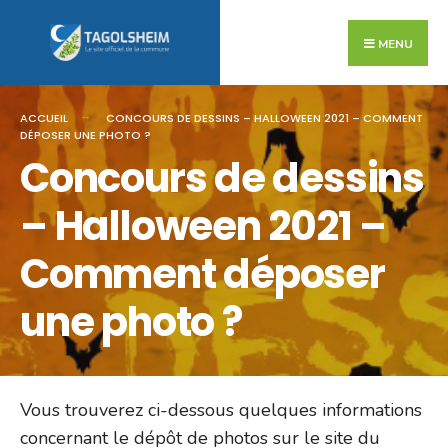
Search
Skip
for:
to
MENU
content
ACCUEIL
CONCOURS DE DESSINS – HALLOWEEN 2021 – COMMENT
DÉPOSER UNE PHOTO ?
Concours de dessins
– Halloween 2021 –
Comment déposer
une photo ?
Vous trouverez ci-dessous quelques informations
concernant le dépôt de photos sur le site du