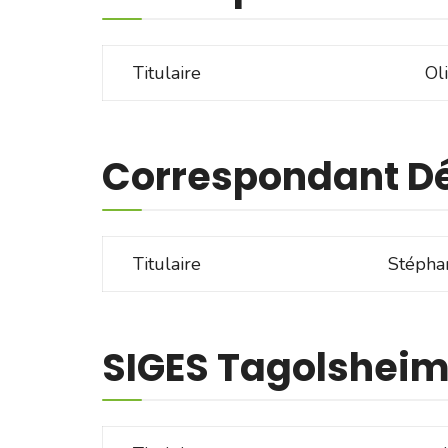
Titulaire
Ol
Correspondant D
Titulaire
Stéph
SIGES Tagolshei