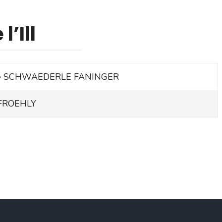
’Ill
de SCHWAEDERLE FANINGER
FROEHLY