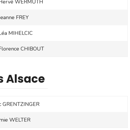
Hervé WERMUTH
Jeanne FREY
Léa MIHELCIC
Florence CHIBOUT
es Alsace
c GRENTZINGER
émie WELTER