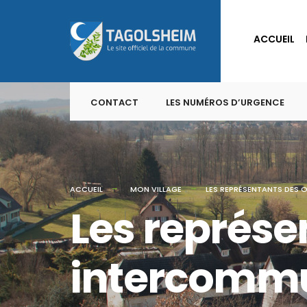
for:
Skip
to
ACCUEIL
content
CONTACT
LES NUMÉROS D’URGENCE
ACCUEIL
MON VILLAGE
LES REPRÉSENTANTS DES
Les représ
intercomm