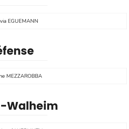
ivia EGUEMANN
éfense
ane MEZZAROBBA
m-Walheim