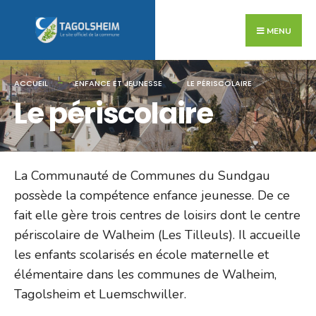
Search
Skip
for:
to
MENU
content
ACCUEIL
ENFANCE ET JEUNESSE
LE PÉRISCOLAIRE
Le périscolaire
La Communauté de Communes du Sundgau
possède la compétence enfance jeunesse. De ce
fait elle gère trois centres de loisirs dont le centre
périscolaire de Walheim (Les Tilleuls). Il accueille
les enfants scolarisés en école maternelle et
élémentaire dans les communes de Walheim,
Tagolsheim et Luemschwiller.