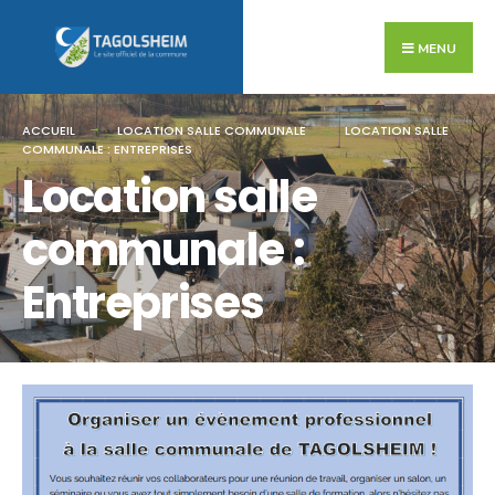
Search
Skip
for:
to
MENU
content
ACCUEIL
LOCATION SALLE COMMUNALE
LOCATION SALLE
COMMUNALE : ENTREPRISES
Location salle
communale :
Entreprises