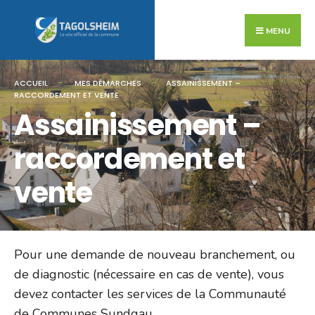
Search
Skip
for:
to
MENU
content
ACCUEIL
MES DÉMARCHES
ASSAINISSEMENT –
RACCORDEMENT ET VENTE
Assainissement –
raccordement et
vente
Pour une demande de nouveau branchement, ou
de diagnostic (nécessaire en cas de vente), vous
devez contacter les services de la Communauté
de Communes Sundgau.