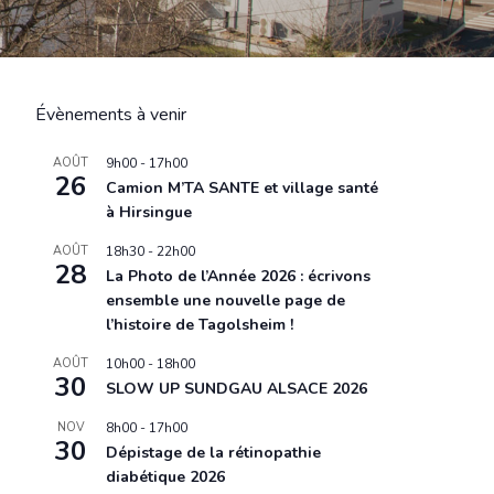
Évènements à venir
AOÛT
9h00
-
17h00
26
Camion M’TA SANTE et village santé
à Hirsingue
AOÛT
18h30
-
22h00
28
La Photo de l’Année 2026 : écrivons
ensemble une nouvelle page de
l’histoire de Tagolsheim !
AOÛT
10h00
-
18h00
30
SLOW UP SUNDGAU ALSACE 2026
NOV
8h00
-
17h00
30
Dépistage de la rétinopathie
diabétique 2026