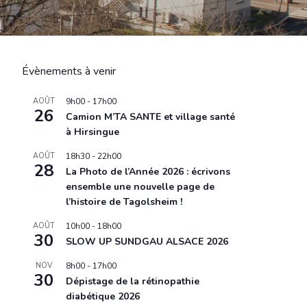
Évènements à venir
AOÛT
9h00
-
17h00
26
Camion M’TA SANTE et village santé
à Hirsingue
AOÛT
18h30
-
22h00
28
La Photo de l’Année 2026 : écrivons
ensemble une nouvelle page de
l’histoire de Tagolsheim !
AOÛT
10h00
-
18h00
30
SLOW UP SUNDGAU ALSACE 2026
NOV
8h00
-
17h00
30
Dépistage de la rétinopathie
diabétique 2026