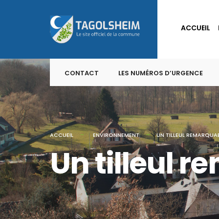
for:
Skip
to
ACCUEIL
content
CONTACT
LES NUMÉROS D’URGENCE
ACCUEIL
ENVIRONNEMENT
UN TILLEUL REMARQUA
Un tilleul 