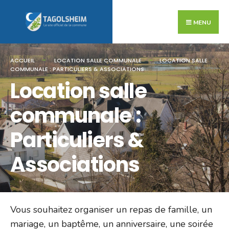
Search
Skip
for:
to
MENU
content
ACCUEIL
LOCATION SALLE COMMUNALE
LOCATION SALLE
COMMUNALE : PARTICULIERS & ASSOCIATIONS
Location salle
communale :
Particuliers &
Associations
Vous souhaitez organiser un repas de famille, un
mariage, un baptême, un anniversaire, une soirée