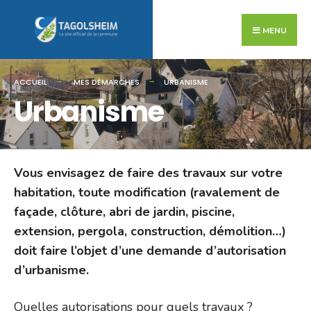
Search
Skip
for:
to
MENU
content
ACCUEIL
MES DÉMARCHES
URBANISME
Urbanisme
Vous envisagez de faire des travaux sur votre
habitation, toute modification (ravalement de
façade, clôture, abri de jardin, piscine,
extension, pergola, construction, démolition…)
doit faire l’objet d’une demande d’autorisation
d’urbanisme.
Quelles autorisations pour quels travaux ?