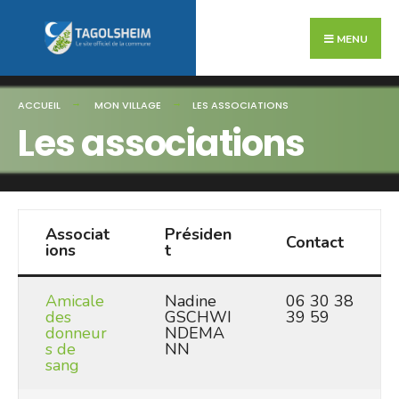
Search
Skip
for:
to
MENU
content
ACCUEIL
MON VILLAGE
LES ASSOCIATIONS
Les associations
Associat
Présiden
Contact
ions
t
Amicale
Nadine
06 30 38
des
GSCHWI
39 59
donneur
NDEMA
s de
NN
sang