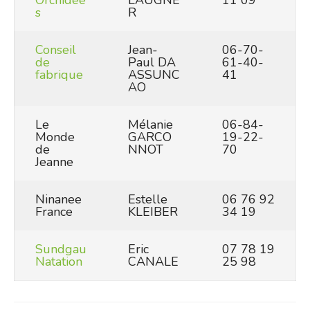
Orchidée
LAUGNE
11 09
s
R
Conseil
Jean-
06-70-
de
Paul DA
61-40-
fabrique
ASSUNC
41
AO
Le
Mélanie
06-84-
Monde
GARCO
19-22-
de
NNOT
70
Jeanne
Ninanee
Estelle
06 76 92
France
KLEIBER
34 19
Sundgau
Eric
07 78 19
Natation
CANALE
25 98