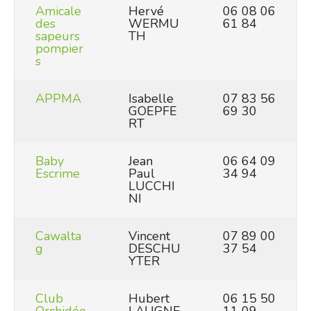
Amicale
Hervé
06 08 06
des
WERMU
61 84
sapeurs
TH
pompier
s
APPMA
Isabelle
07 83 56
GOEPFE
69 30
RT
Baby
Jean
06 64 09
Escrime
Paul
34 94
LUCCHI
NI
Cawalta
Vincent
07 89 00
g
DESCHU
37 54
YTER
Club
Hubert
06 15 50