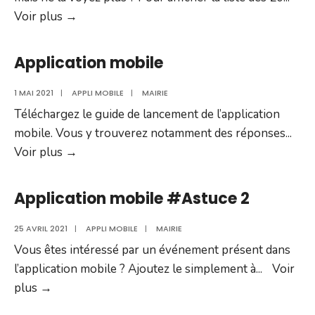
Application
Voir plus
→
mobile
#Astuce
Application mobile
3
1 MAI 2021
|
APPLI MOBILE
|
MAIRIE
Téléchargez le guide de lancement de l’application
mobile. Vous y trouverez notamment des réponses
...
Application
Voir plus
→
mobile
Application mobile #Astuce 2
25 AVRIL 2021
|
APPLI MOBILE
|
MAIRIE
Vous êtes intéressé par un événement présent dans
l’application mobile ? Ajoutez le simplement à
...
Voir
Application
plus
→
mobile