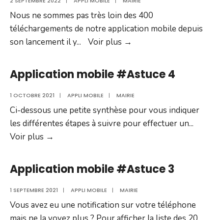
2 SEPTEMBRE 2022
|
APPLI MOBILE
|
MAIRIE
Nous ne sommes pas très loin des 400
téléchargements de notre application mobile depuis
Application
son lancement il y
...
Voir plus
→
mobile
Application mobile #Astuce 4
1 OCTOBRE 2021
|
APPLI MOBILE
|
MAIRIE
Ci-dessous une petite synthèse pour vous indiquer
les différentes étapes à suivre pour effectuer un
...
Application
Voir plus
→
mobile
#Astuce
Application mobile #Astuce 3
4
1 SEPTEMBRE 2021
|
APPLI MOBILE
|
MAIRIE
Vous avez eu une notification sur votre téléphone
mais ne la voyez plus ? Pour afficher la liste des 20
...