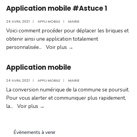
#Astuce
Application mobile #Astuce 1
2
24 AVRIL 2021
|
APPLI MOBILE
|
MAIRIE
Voici comment procéder pour déplacer les briques et
obtenir ainsi une application totalement
Application
personnalisée
...
Voir plus
→
mobile
#Astuce
Application mobile
1
24 AVRIL 2021
|
APPLI MOBILE
|
MAIRIE
La conversion numérique de la commune se poursuit.
Pour vous alerter et communiquer plus rapidement,
Application
la
...
Voir plus
→
mobile
Évènements à venir