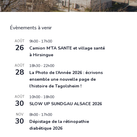
Évènements à venir
AOÛT
9h00
-
17h00
26
Camion M’TA SANTE et village santé
à Hirsingue
AOÛT
18h30
-
22h00
28
La Photo de l’Année 2026 : écrivons
ensemble une nouvelle page de
l’histoire de Tagolsheim !
AOÛT
10h00
-
18h00
30
SLOW UP SUNDGAU ALSACE 2026
NOV
8h00
-
17h00
30
Dépistage de la rétinopathie
diabétique 2026