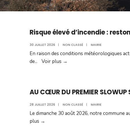
Risque élevé d’incendie : reston
30 JUILLET 2026
|
NON CLASSÉ
|
MAIRIE
En raison des conditions météorologiques actu
Risque
de
...
Voir plus
→
élevé
d’incendie
:
AU CŒUR DU PREMIER SLOWUP
restons
tous
28 JUILLET 2026
|
NON CLASSÉ
|
MAIRIE
vigilants
Le dimanche 30 août 2026, notre commune aura 
!
AU
plus
→
CŒUR