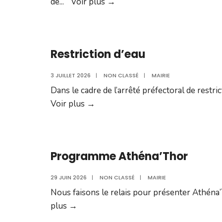
Programme
de
...
Voir plus
→
des
animations
estivales
Restriction d’eau
–
Semaine
3 JUILLET 2026
|
NON CLASSÉ
|
MAIRIE
du
Dans le cadre de l’arrêté préfectoral de restr
6
Restriction
Voir plus
→
au
d’eau
12
juillet
2026
Programme Athéna’Thor
29 JUIN 2026
|
NON CLASSÉ
|
MAIRIE
Nous faisons le relais pour présenter Athéna’
Programme
plus
→
Athéna’Thor