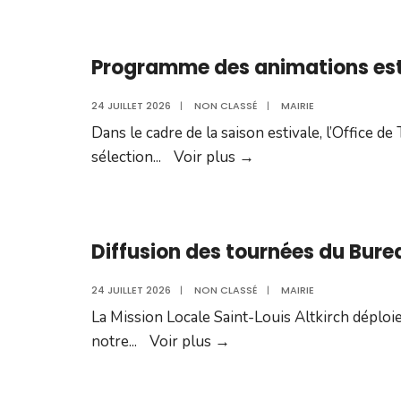
DU
PREMIER
Programme des animations estiv
SLOWUP
SUNDGAU
24 JUILLET 2026
|
NON CLASSÉ
|
MAIRIE
ALSACE
Dans le cadre de la saison estivale, l’Office
Programme
sélection
...
Voir plus
→
des
animations
estivales
Diffusion des tournées du Bure
–
Semaine
24 JUILLET 2026
|
NON CLASSÉ
|
MAIRIE
du
La Mission Locale Saint-Louis Altkirch déplo
27
Diffusion
notre
...
Voir plus
→
juillet
des
au
tournées
2