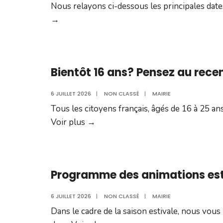
Nous relayons ci-dessous les principales dat
Concours
→
national
–
Garde
Bientôt 16 ans? Pensez au rec
Champêtre
6 JUILLET 2026
|
NON CLASSÉ
|
MAIRIE
Tous les citoyens français, âgés de 16 à 25 an
Bientôt
Voir plus
→
16
ans?
Pensez
Programme des animations estiv
au
recensement!
6 JUILLET 2026
|
NON CLASSÉ
|
MAIRIE
Dans le cadre de la saison estivale, nous vous