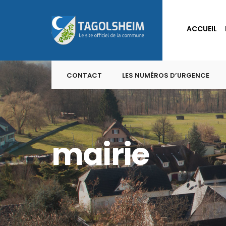
for:
Skip
to
ACCUEIL
content
CONTACT
LES NUMÉROS D’URGENCE
mairie