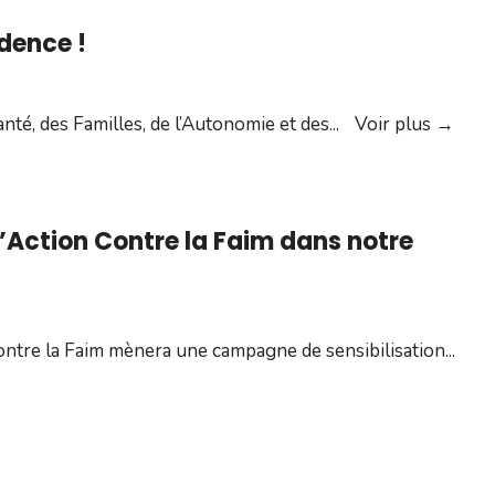
dence !
Les
anté, des Familles, de l’Autonomie et des
...
Voir plus
→
urge
c’est
pas
’Action Contre la Faim dans notre
une
évid
!
Contre la Faim mènera une campagne de sensibilisation
...