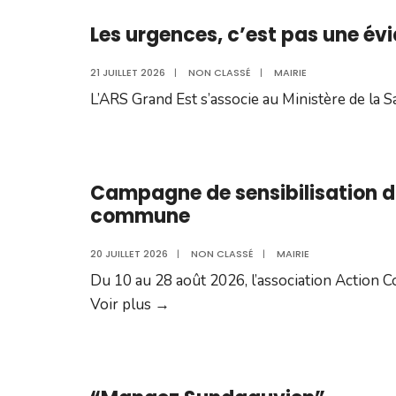
du
aout
Les urgences, c’est pas une évi
Bureau
Mobile
21 JUILLET 2026
|
NON CLASSÉ
|
MAIRIE
pour
L’ARS Grand Est s’associe au Ministère de la S
la
Jeunesse
Campagne de sensibilisation d
commune
20 JUILLET 2026
|
NON CLASSÉ
|
MAIRIE
Du 10 au 28 août 2026, l’association Action 
Campagne
Voir plus
→
de
sensibilisation
d’Action