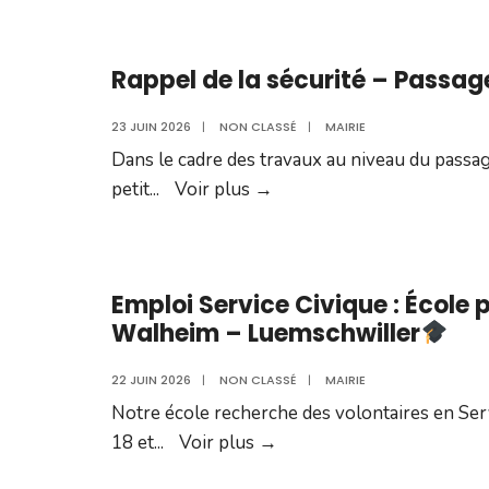
Rappel de la sécurité – Passag
23 JUIN 2026
|
NON CLASSÉ
|
MAIRIE
Dans le cadre des travaux au niveau du passa
Rappel
petit
...
Voir plus
→
de
la
sécurité
Emploi Service Civique : École
–
Walheim – Luemschwiller
Passage
à
22 JUIN 2026
|
NON CLASSÉ
|
MAIRIE
niveau
Notre école recherche des volontaires en Ser
Emploi
18 et
...
Voir plus
→
Service