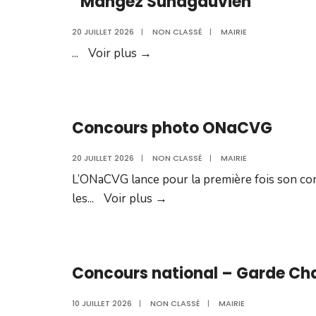
“Mangez Sundgauvien”
Contre
la
20 JUILLET 2026
|
NON CLASSÉ
|
MAIRIE
Faim
“Mangez
...
Voir plus
→
dans
Sundgauvien”
notre
commune
Concours photo ONaCVG
20 JUILLET 2026
|
NON CLASSÉ
|
MAIRIE
L’ONaCVG lance pour la première fois son co
Concours
les
...
Voir plus
→
photo
ONaCVG
Concours national – Garde C
10 JUILLET 2026
|
NON CLASSÉ
|
MAIRIE