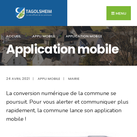
Search
Skip
for:
to
MENU
content
ACCUEIL
APPLI MOBILE
APPLICATION MOBILE
Application mobile
24 AVRIL 2021
|
APPLI MOBILE
|
MAIRIE
La conversion numérique de la commune se
poursuit. Pour vous alerter et communiquer plus
rapidement, la commune lance son application
mobile !