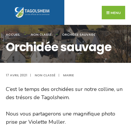
Search
Skip
for:
to
MENU
content
ACCUEIL
NON CLASSÉ
ORCHIDÉE SAUVAGE
Orchidée sauvage
17 AVRIL 2021
|
NON CLASSÉ
|
MAIRIE
C’est le temps des orchidées sur notre colline, un
des trésors de Tagolsheim.
Nous vous partagerons une magnifique photo
prise par Violette Muller.