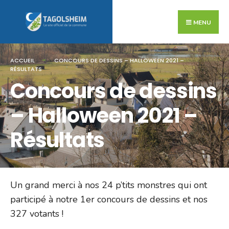
Search
Skip
for:
to
MENU
content
ACCUEIL
CONCOURS DE DESSINS – HALLOWEEN 2021 –
RÉSULTATS
Concours de dessins
– Halloween 2021 –
Résultats
Un grand merci à nos 24 p’tits monstres qui ont
participé à notre 1er concours de dessins et nos
327 votants !