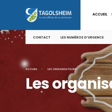
for:
Skip
to
ACCUEIL
content
CONTACT
LES NUMÉROS D’URGENCE
ACCUEIL
LES ORGANISATEURS
Les organis