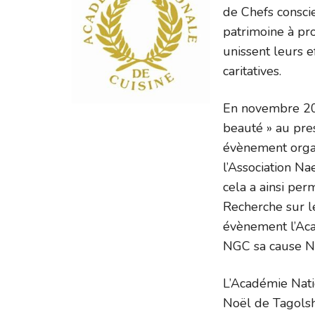
de Chefs conscie
patrimoine à pro
unissent leurs e
caritatives.
En novembre 201
beauté » au pre
évènement organ
l’Association N
cela a ainsi per
Recherche sur l
évènement l’Aca
NGC sa cause Na
L’Académie Nati
Noël de Tagolsh