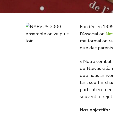
Fondée en 1999,
l’Association
Næ
malformation ra
que des parents
« Notre combat e
du Nævus Géant 
que nous arriver
tant souffrir c
particulièrement
souvent le rejet
Nos objectifs :