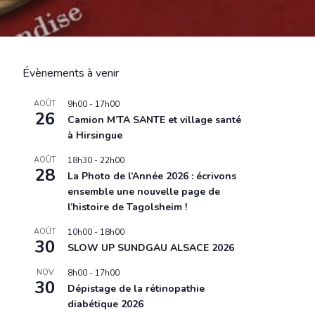
Évènements à venir
AOÛT
9h00
-
17h00
26
Camion M’TA SANTE et village santé
à Hirsingue
AOÛT
18h30
-
22h00
28
La Photo de l’Année 2026 : écrivons
ensemble une nouvelle page de
l’histoire de Tagolsheim !
AOÛT
10h00
-
18h00
30
SLOW UP SUNDGAU ALSACE 2026
NOV
8h00
-
17h00
30
Dépistage de la rétinopathie
diabétique 2026