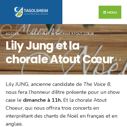
Search
Skip
for:
to
MENU
content
ACCUEIL
LILY JUNG ET LA CHORALE ATOUT CŒUR
Lily Jung et la
chorale Atout Cœur
Lily JUNG, ancienne candidate de
The Voice 8
,
nous fera l’honneur d’être présente pour un show
case le
dimanche à 11h.
Et la chorale Atout
Choeur, qui nous offrira trois concerts en
interprétant des chants de Noël en français et en
anglais.