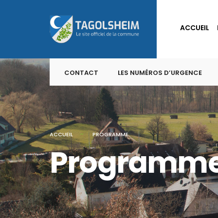
for:
Skip
to
ACCUEIL
content
CONTACT
LES NUMÉROS D’URGENCE
ACCUEIL
PROGRAMME
Programm