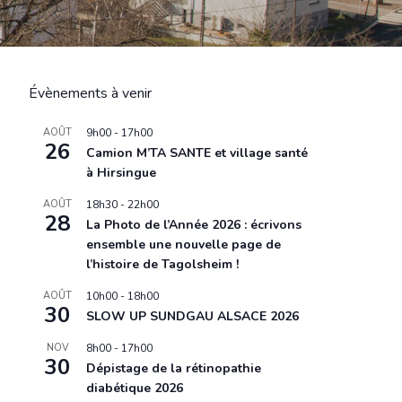
Évènements à venir
AOÛT
9h00
-
17h00
26
Camion M’TA SANTE et village santé
à Hirsingue
AOÛT
18h30
-
22h00
28
La Photo de l’Année 2026 : écrivons
ensemble une nouvelle page de
l’histoire de Tagolsheim !
AOÛT
10h00
-
18h00
30
SLOW UP SUNDGAU ALSACE 2026
NOV
8h00
-
17h00
30
Dépistage de la rétinopathie
diabétique 2026