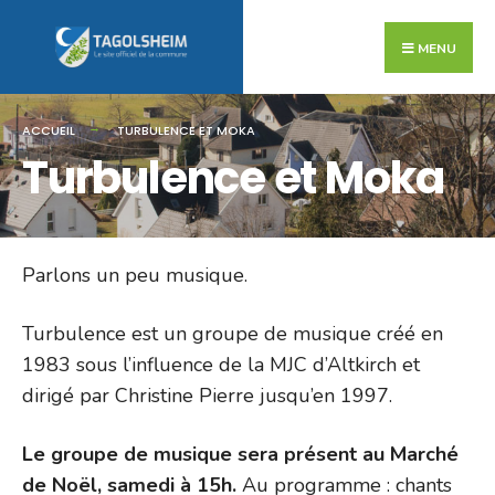
Search
Skip
for:
to
MENU
content
ACCUEIL
TURBULENCE ET MOKA
Turbulence et Moka
Parlons un peu musique.
Turbulence est un groupe de musique créé en
1983 sous l’influence de la MJC d’Altkirch et
dirigé par Christine Pierre jusqu’en 1997.
Le groupe de musique sera présent au Marché
de Noël, samedi à 15h.
Au programme : chants