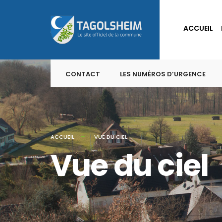
for:
Skip
to
ACCUEIL
content
CONTACT
LES NUMÉROS D’URGENCE
ACCUEIL
VUE DU CIEL
Vue du ciel