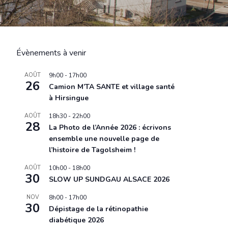
Évènements à venir
AOÛT
9h00
-
17h00
26
Camion M’TA SANTE et village santé
à Hirsingue
AOÛT
18h30
-
22h00
28
La Photo de l’Année 2026 : écrivons
ensemble une nouvelle page de
l’histoire de Tagolsheim !
AOÛT
10h00
-
18h00
30
SLOW UP SUNDGAU ALSACE 2026
NOV
8h00
-
17h00
30
Dépistage de la rétinopathie
diabétique 2026