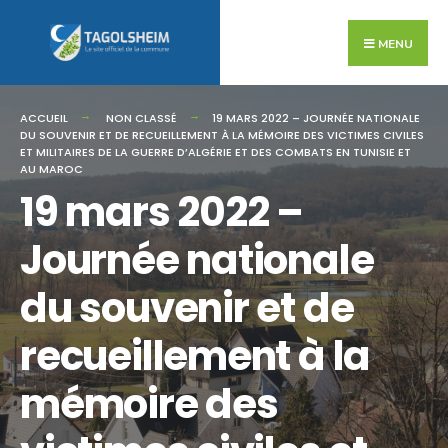
Search
Skip
for:
to
MENU
content
ACCUEIL
NON CLASSÉ
19 MARS 2022 – JOURNÉE NATIONALE
DU SOUVENIR ET DE RECUEILLEMENT À LA MÉMOIRE DES VICTIMES CIVILES
ET MILITAIRES DE LA GUERRE D’ALGÉRIE ET DES COMBATS EN TUNISIE ET
AU MAROC
19 mars 2022 –
Journée nationale
du souvenir et de
recueillement à la
mémoire des