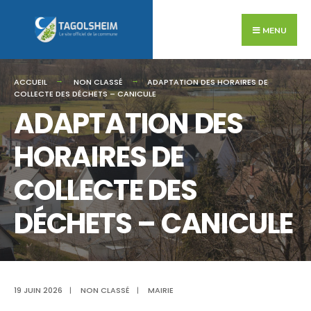
Search
Skip
for:
to
MENU
content
ACCUEIL
NON CLASSÉ
ADAPTATION DES HORAIRES DE
COLLECTE DES DÉCHETS – CANICULE
ADAPTATION DES
HORAIRES DE
COLLECTE DES
DÉCHETS – CANICULE
19 JUIN 2026
|
NON CLASSÉ
|
MAIRIE