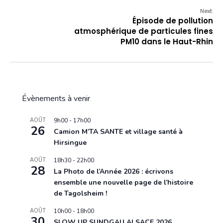
Next:
Épisode de pollution
atmosphérique de particules fines
PM10 dans le Haut-Rhin
Évènements à venir
AOÛT
9h00
-
17h00
26
Camion M’TA SANTE et village santé à
Hirsingue
AOÛT
18h30
-
22h00
28
La Photo de l’Année 2026 : écrivons
ensemble une nouvelle page de l’histoire
de Tagolsheim !
AOÛT
10h00
-
18h00
30
SLOW UP SUNDGAU ALSACE 2026