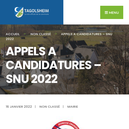
Search
Skip
for:
to
MENU
content
ACCUEIL
NON CLASSÉ
APPELS A CANDIDATURES – SNU
2022
APPELS A
CANDIDATURES –
SNU 2022
16 JANVIER 2022
|
NON CLASSÉ
|
MAIRIE