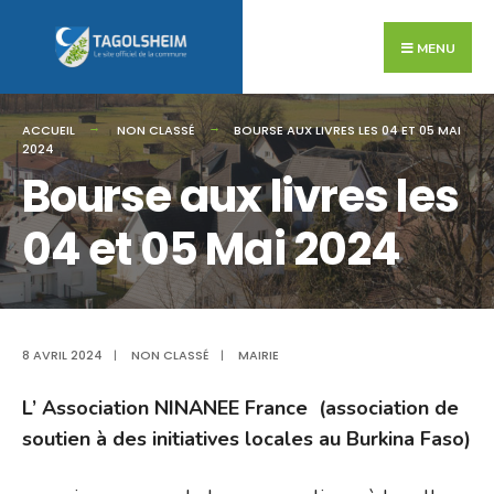
Search
Skip
for:
to
MENU
content
ACCUEIL
NON CLASSÉ
BOURSE AUX LIVRES LES 04 ET 05 MAI
2024
Bourse aux livres les
04 et 05 Mai 2024
8 AVRIL 2024
|
NON CLASSÉ
|
MAIRIE
L’ Association NINANEE France (association de
soutien à des initiatives locales au Burkina Faso)