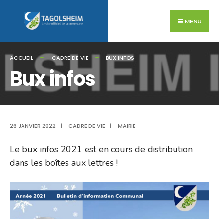
Search
Skip
for:
to
MENU
content
ACCUEIL
CADRE DE VIE
BUX INFOS
Bux infos
26 JANVIER 2022
|
CADRE DE VIE
|
MAIRIE
Le bux infos 2021 est en cours de distribution
dans les boîtes aux lettres !