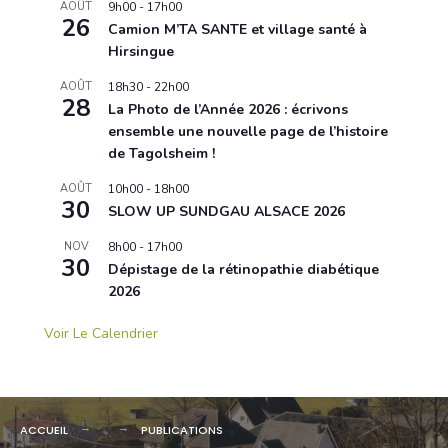
AOÛT
9h00
-
17h00
26
Camion M’TA SANTE et village santé à
Hirsingue
AOÛT
18h30
-
22h00
28
La Photo de l’Année 2026 : écrivons
ensemble une nouvelle page de l’histoire
de Tagolsheim !
AOÛT
10h00
-
18h00
30
SLOW UP SUNDGAU ALSACE 2026
NOV
8h00
-
17h00
30
Dépistage de la rétinopathie diabétique
2026
Voir Le Calendrier
ACCUEIL
PUBLICATIONS