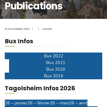
Publications
10 NOVEMBRE 2021
|
|
LARGER
Bux Infos
Bux 2022
Bux 2021
Bux 2020
Bux 2019
Tagolsheim Infos 2026
26 – janvier
26 – février
26 – mars
26 – avril