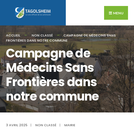
Search
Skip
for:
to
MENU
content
ACCUEIL
NON CLASSÉ
CAMPAGNE DE MÉDECINS SANS
FRONTIÈRES DANS NOTRE COMMUNE
Campagne de
Médecins Sans
Frontières dans
notre commune
3 AVRIL 2025
|
NON CLASSÉ
|
MAIRIE