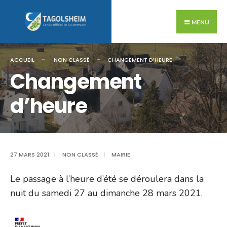
Search
Skip
for:
to
MENU
content
ACCUEIL
NON CLASSÉ
CHANGEMENT D’HEURE
Changement
d’heure
27 MARS 2021
|
NON CLASSÉ
|
MAIRIE
Le passage à l’heure d’été se déroulera dans la
nuit du samedi 27 au dimanche 28 mars 2021.