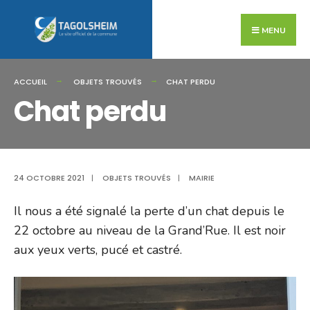
Search
Skip
for:
to
MENU
content
ACCUEIL
OBJETS TROUVÉS
CHAT PERDU
Chat perdu
24 OCTOBRE 2021
|
OBJETS TROUVÉS
|
MAIRIE
Il nous a été signalé la perte d’un chat depuis le
22 octobre au niveau de la Grand’Rue. Il est noir
aux yeux verts, pucé et castré.