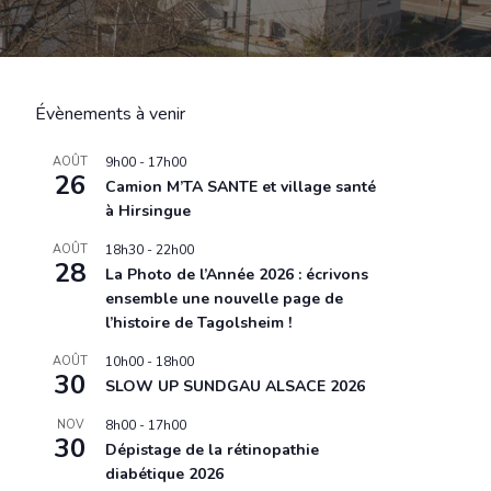
Évènements à venir
AOÛT
9h00
-
17h00
26
Camion M’TA SANTE et village santé
à Hirsingue
AOÛT
18h30
-
22h00
28
La Photo de l’Année 2026 : écrivons
ensemble une nouvelle page de
l’histoire de Tagolsheim !
AOÛT
10h00
-
18h00
30
SLOW UP SUNDGAU ALSACE 2026
NOV
8h00
-
17h00
30
Dépistage de la rétinopathie
diabétique 2026