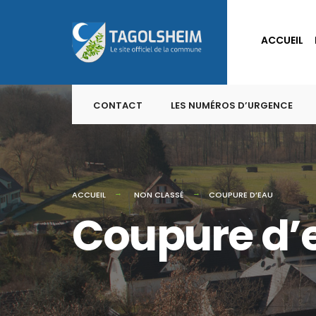
for:
Skip
to
ACCUEIL
content
CONTACT
LES NUMÉROS D’URGENCE
ACCUEIL
NON CLASSÉ
COUPURE D’EAU
Coupure d’