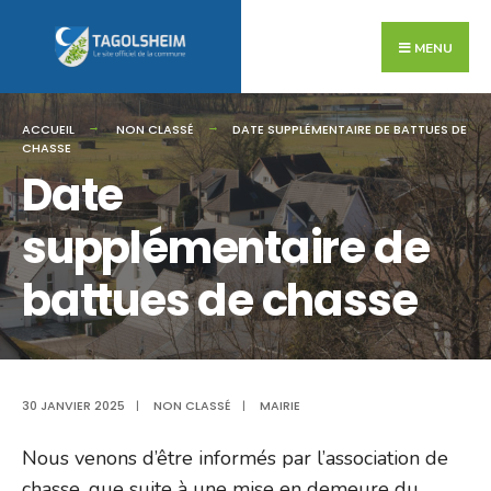
Search
Skip
for:
to
MENU
content
ACCUEIL
NON CLASSÉ
DATE SUPPLÉMENTAIRE DE BATTUES DE
CHASSE
Date
supplémentaire de
battues de chasse
30 JANVIER 2025
|
NON CLASSÉ
|
MAIRIE
Nous venons d’être informés par l’association de
chasse, que suite à une mise en demeure du