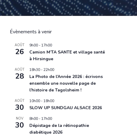
Évènements à venir
AOÛT
9h00
-
17h00
26
Camion M’TA SANTE et village santé
à Hirsingue
AOÛT
18h30
-
22h00
28
La Photo de l’Année 2026 : écrivons
ensemble une nouvelle page de
l’histoire de Tagolsheim !
AOÛT
10h00
-
18h00
30
SLOW UP SUNDGAU ALSACE 2026
NOV
8h00
-
17h00
30
Dépistage de la rétinopathie
diabétique 2026