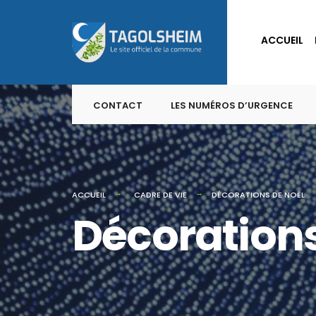
for:
Skip
to
ACCUEIL
content
CONTACT
LES NUMÉROS D’URGENCE
ACCUEIL
CADRE DE VIE
DÉCORATIONS DE NOËL
Décorations