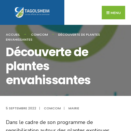
Search
Skip
for:
to
MENU
content
ACCUEIL
COMCOM
DÉCOUVERTE DE PLANTES
ENVAHISSANTES
Découverte de
plantes
envahissantes
5 SEPTEMBRE 2022
|
COMCOM
|
MAIRIE
Dans le cadre de son programme de
sensibilisation autour des plantes exotiques