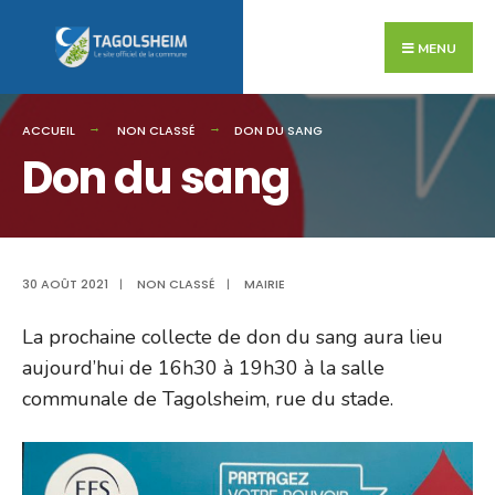
Search
Skip
for:
to
MENU
content
ACCUEIL
NON CLASSÉ
DON DU SANG
Don du sang
30 AOÛT 2021
|
NON CLASSÉ
|
MAIRIE
La prochaine collecte de don du sang aura lieu
aujourd’hui de 16h30 à 19h30 à la salle
communale de Tagolsheim, rue du stade.