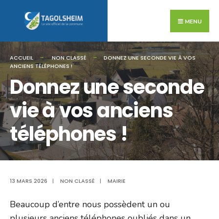
Search
Skip
for:
to
MENU
content
ACCUEIL
NON CLASSÉ
DONNEZ UNE SECONDE VIE À VOS
ANCIENS TÉLÉPHONES !
Donnez une seconde
vie à vos anciens
téléphones !
13 MARS 2026
|
NON CLASSÉ
|
MAIRIE
Beaucoup d’entre nous possèdent un ou
plusieurs anciens téléphones oubliés dans un