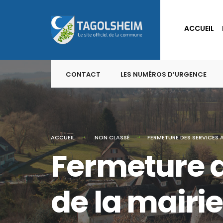
for:
Skip
to
ACCUEIL
content
CONTACT
LES NUMÉROS D’URGENCE
ACCUEIL
NON CLASSÉ
FERMETURE DES SERVICES A
Fermeture d
de la mairie