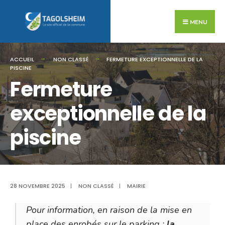
Search
Skip
for:
to
MENU
content
ACCUEIL
NON CLASSÉ
FERMETURE EXCEPTIONNELLE DE LA
PISCINE
Fermeture
exceptionnelle de la
piscine
28 NOVEMBRE 2025
|
NON CLASSÉ
|
MAIRIE
Pour information, en raison de la mise en
place des enrobés sur le parking :
la