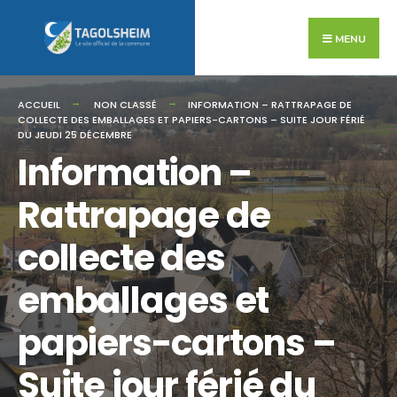
Search
Skip
for:
to
MENU
content
ACCUEIL
NON CLASSÉ
INFORMATION – RATTRAPAGE DE
COLLECTE DES EMBALLAGES ET PAPIERS-CARTONS – SUITE JOUR FÉRIÉ
DU JEUDI 25 DÉCEMBRE
Information –
Rattrapage de
collecte des
emballages et
papiers-cartons –
Suite jour férié du