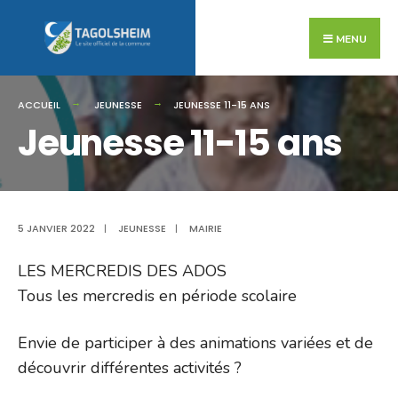
Search
Skip
for:
to
MENU
content
ACCUEIL
JEUNESSE
JEUNESSE 11-15 ANS
Jeunesse 11-15 ans
5 JANVIER 2022
|
JEUNESSE
|
MAIRIE
LES MERCREDIS DES ADOS
Tous les mercredis en période scolaire
Envie de participer à des animations variées et de
découvrir différentes activités ?