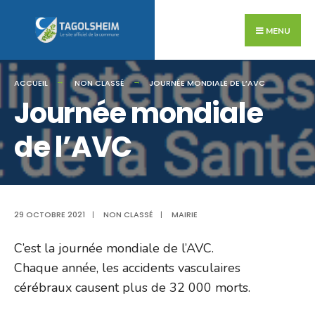
Search
Skip
for:
to
MENU
content
ACCUEIL
NON CLASSÉ
JOURNÉE MONDIALE DE L’AVC
Journée mondiale
de l’AVC
29 OCTOBRE 2021
|
NON CLASSÉ
|
MAIRIE
C’est la journée mondiale de l’AVC.
Chaque année, les accidents vasculaires
cérébraux causent plus de 32 000 morts.