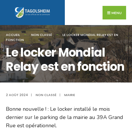
Search
Skip
for:
to
MENU
content
ACCUEIL
NON CLASSÉ
LE LOCKER MONDIAL RELAY EST EN
FONCTION
Le locker Mondial
Relay est en fonction
2 AOÛT 2024
|
NON CLASSÉ
|
MAIRIE
Bonne nouvelle ! : Le locker installé le mois
dernier sur le parking de la mairie au 39A Grand
Rue est opérationnel.