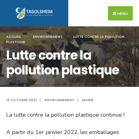
Search
Skip
for:
to
MENU
content
ACCUEIL
ENVIRONNEMENT
LUTTE CONTRE LA POLLUTION
PLASTIQUE
Lutte contre la
pollution plastique
13 OCTOBRE 2021
|
ENVIRONNEMENT
|
MAIRIE
La lutte contre la pollution plastique continue !
A partir du 1er janvier 2022, les emballages