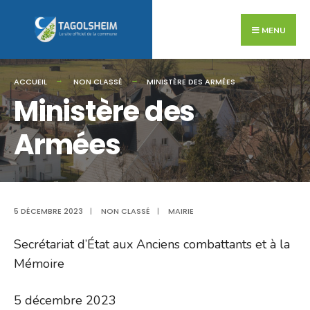
Search
Skip
for:
to
MENU
content
ACCUEIL
NON CLASSÉ
MINISTÈRE DES ARMÉES
Ministère des
Armées
5 DÉCEMBRE 2023
|
NON CLASSÉ
|
MAIRIE
Secrétariat d’État aux Anciens combattants et à la
Mémoire
5 décembre 2023