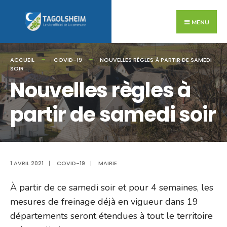
Search
Skip
for:
to
MENU
content
ACCUEIL
COVID-19
NOUVELLES RÈGLES À PARTIR DE SAMEDI
SOIR
Nouvelles règles à
partir de samedi soir
1 AVRIL 2021
|
COVID-19
|
MAIRIE
À partir de ce samedi soir et pour 4 semaines, les
mesures de freinage déjà en vigueur dans 19
départements seront étendues à tout le territoire