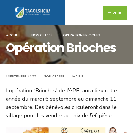
Search
Skip
for:
to
MENU
content
ACCUEIL
NON CLASSÉ
OPÉRATION BRIOCHES
Opération Brioches
1 SEPTEMBRE 2022
|
NON CLASSÉ
|
MAIRIE
L’opération “Brioches” de l’APEI aura lieu cette
année du mardi 6 septembre au dimanche 11
septembre. Des bénévoles circuleront dans le
village pour les vendre au prix de 5 € pièce.