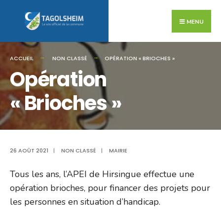
Search
Skip
for:
to
MENU
content
ACCUEIL
NON CLASSÉ
OPÉRATION « BRIOCHES »
Opération
« Brioches »
26 AOÛT 2021
|
NON CLASSÉ
|
MAIRIE
Tous les ans, l’APEI de Hirsingue effectue une
opération brioches, pour financer des projets pour
les personnes en situation d’handicap.