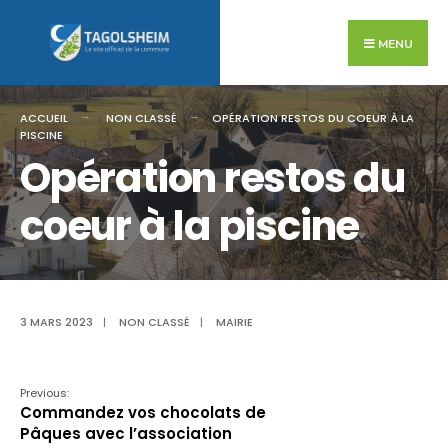
Search
Skip
for:
to
MENU
content
ACCUEIL
NON CLASSÉ
OPÉRATION RESTOS DU COEUR À LA
PISCINE
Opération restos du
coeur à la piscine
3 MARS 2023
|
NON CLASSÉ
|
MAIRIE
Previous:
Commandez vos chocolats de
Pâques avec l’association