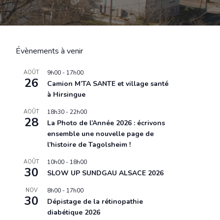
Évènements à venir
AOÛT
9h00
-
17h00
26
Camion M’TA SANTE et village santé
à Hirsingue
AOÛT
18h30
-
22h00
28
La Photo de l’Année 2026 : écrivons
ensemble une nouvelle page de
l’histoire de Tagolsheim !
AOÛT
10h00
-
18h00
30
SLOW UP SUNDGAU ALSACE 2026
NOV
8h00
-
17h00
30
Dépistage de la rétinopathie
diabétique 2026