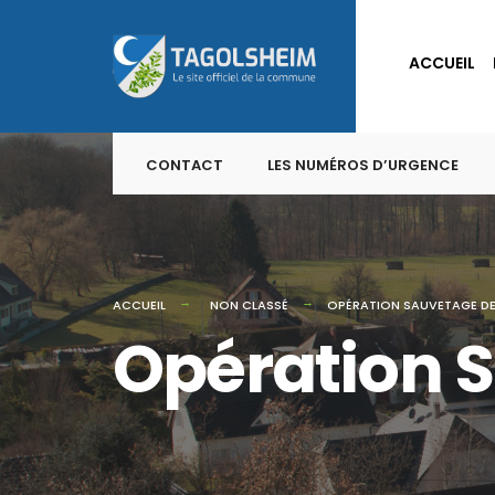
for:
Skip
to
ACCUEIL
content
CONTACT
LES NUMÉROS D’URGENCE
ACCUEIL
NON CLASSÉ
OPÉRATION SAUVETAGE D
Opération 