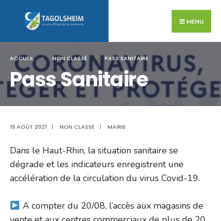
Search
Skip
for:
to
MENU
content
ACCUEIL
NON CLASSÉ
PASS SANITAIRE
Pass Sanitaire
19 AOÛT 2021
|
NON CLASSÉ
|
MAIRIE
Dans le Haut-Rhin, la situation sanitaire se
dégrade et les indicateurs enregistrent une
accélération de la circulation du virus Covid-19.
A compter du 20/08, l’accès aux magasins de
vente et aux centres commerciaux de plus de 20