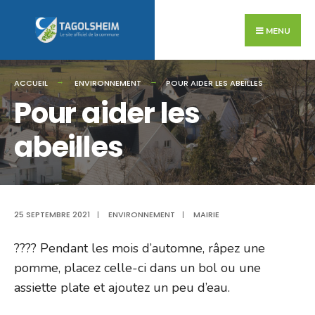
Search
Skip
for:
to
MENU
content
ACCUEIL
ENVIRONNEMENT
POUR AIDER LES ABEILLES
Pour aider les
abeilles
25 SEPTEMBRE 2021
|
ENVIRONNEMENT
|
MAIRIE
???? Pendant les mois d’automne, râpez une
pomme, placez celle-ci dans un bol ou une
assiette plate et ajoutez un peu d’eau.