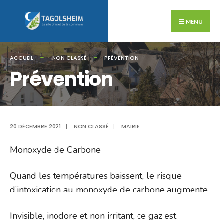
Search
Skip
for:
to
MENU
content
ACCUEIL
NON CLASSÉ
PRÉVENTION
Prévention
20 DÉCEMBRE 2021
|
NON CLASSÉ
|
MAIRIE
Monoxyde de Carbone
Quand les températures baissent, le risque
d’intoxication au monoxyde de carbone augmente.
Invisible, inodore et non irritant, ce gaz est